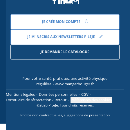
Facebook
Linkedin
Youtube
Instagram
JE CRÉE MON COMPTE
JE M'INSCRIS AUX NEWSLETTERS PILEJE
JE DEMANDE LE CATALOGUE
Pour votre santé, pratiquez une activité physique
Pour
régulière
- www.mangerbouger.fr
l
Mentions légales
Données personnelles
CGV
Formulaire de rétractation / Retour
Préférences des cookies
©2020 PiLeJe. Tous droits réservés.
Photos non contractuelles, suggestions de présentation