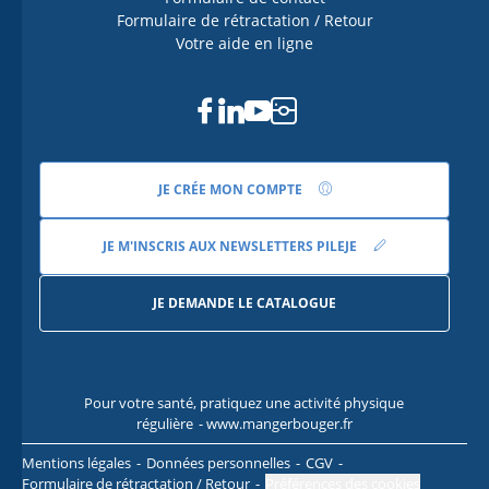
Formulaire de rétractation / Retour
Votre aide en ligne
Facebook
Linkedin
Youtube
Instagram
JE CRÉE MON COMPTE
JE M'INSCRIS AUX NEWSLETTERS PILEJE
JE DEMANDE LE CATALOGUE
Pour votre santé, pratiquez une activité physique
Pour
régulière
- www.mangerbouger.fr
l
Mentions légales
Données personnelles
CGV
Formulaire de rétractation / Retour
Préférences des cookies