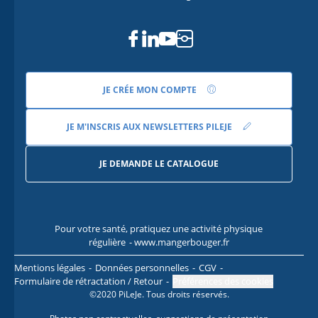
Facebook
Linkedin
Youtube
Instagram
JE CRÉE MON COMPTE
JE M'INSCRIS AUX NEWSLETTERS PILEJE
JE DEMANDE LE CATALOGUE
Pour votre santé, pratiquez une activité physique
Pour
régulière
- www.mangerbouger.fr
l
Mentions légales
Données personnelles
CGV
Formulaire de rétractation / Retour
Préférences des cookies
©2020 PiLeJe. Tous droits réservés.