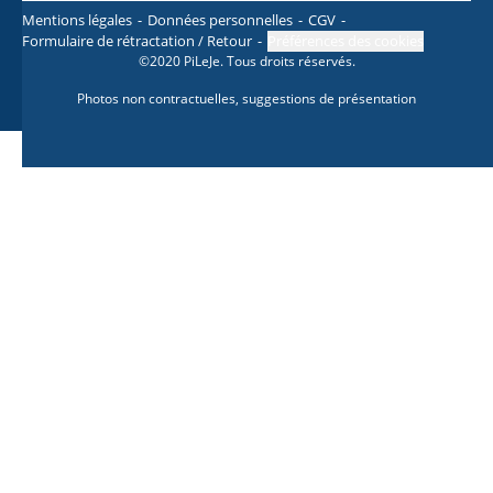
Mentions légales
Données personnelles
CGV
Formulaire de rétractation / Retour
Préférences des cookies
©2020 PiLeJe. Tous droits réservés.
Photos non contractuelles, suggestions de présentation