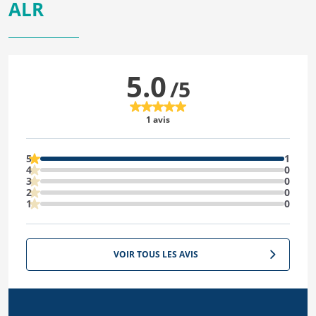
ALR
5.0
/5
1 avis
5
1
4
0
3
0
2
0
1
0
VOIR TOUS LES AVIS