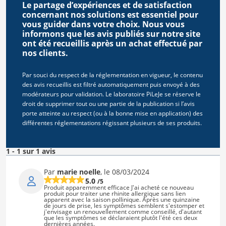
Le partage d’expériences et de satisfaction
concernant nos solutions est essentiel pour
vous guider dans votre choix. Nous vous
informons que les avis publiés sur notre site
ont été recueillis après un achat effectué par
nos clients.
Par souci du respect de la réglementation en vigueur, le contenu
des avis recueillis est filtré automatiquement puis envoyé à des
modérateurs pour validation. Le laboratoire PiLeJe se réserve le
droit de supprimer tout ou une partie de la publication si l’avis
porte atteinte au respect (ou à la bonne mise en application) des
différentes réglementations régissant plusieurs de ses produits.
1 - 1 sur 1 avis
Par
marie noelle
, le 08/03/2024
5.0
/5
Produit apparemment efficace J'ai acheté ce nouveau
produit pour traiter une rhinite allergique sans lien
apparent avec la saison pollinique. Après une quinzaine
de jours de prise, les symptômes semblent s'estomper et
j'envisage un renouvellement comme conseillé, d'autant
que les symptômes se déclaraient plutôt l'été ces deux
dernières années.