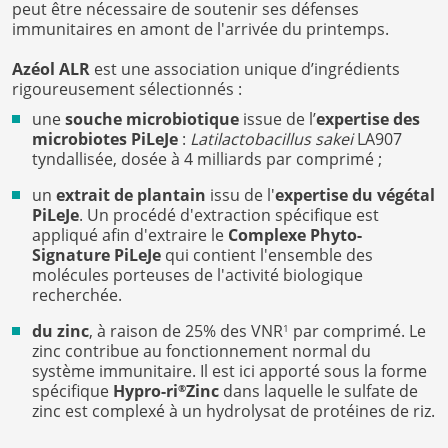
peut être nécessaire de soutenir ses défenses
immunitaires en amont de l'arrivée du printemps.
Azéol ALR
est une association unique d’ingrédients
rigoureusement sélectionnés :
une
souche microbiotique
issue de l’
expertise des
microbiotes PiLeJe
:
Latilactobacillus sakei
LA907
tyndallisée, dosée à 4 milliards par comprimé ;
un
extrait de plantain
issu de l'
expertise du végétal
PiLeJe
. Un procédé d'extraction spécifique est
appliqué afin d'extraire le
Complexe Phyto-
Signature PiLeJe
qui contient l'ensemble des
molécules porteuses de l'activité biologique
recherchée.
du zinc
, à raison de 25% des VNR
par comprimé. Le
1
zinc contribue au fonctionnement normal du
système immunitaire. Il est ici apporté sous la forme
spécifique
Hypro-ri
Zinc
dans laquelle le sulfate de
®
zinc est complexé à un hydrolysat de protéines de riz.