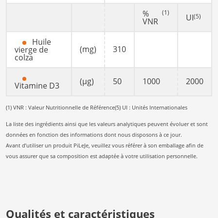
%
(1)
UI
(5)
VNR
Huile
(mg)
310
vierge de
colza
(µg)
50
1000
2000
Vitamine D3
(1) VNR : Valeur Nutritionnelle de Référence
(5) UI : Unités Internationales
La liste des ingrédients ainsi que les valeurs analytiques peuvent évoluer et sont
données en fonction des informations dont nous disposons à ce jour.
Avant d’utiliser un produit PiLeJe, veuillez vous référer à son emballage afin de
vous assurer que sa composition est adaptée à votre utilisation personnelle.
Qualités et caractéristiques