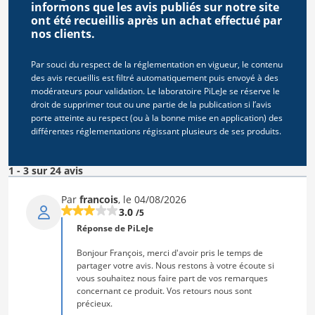
informons que les avis publiés sur notre site
ont été recueillis après un achat effectué par
nos clients.
Par souci du respect de la réglementation en vigueur, le contenu
des avis recueillis est filtré automatiquement puis envoyé à des
modérateurs pour validation. Le laboratoire PiLeJe se réserve le
droit de supprimer tout ou une partie de la publication si l’avis
porte atteinte au respect (ou à la bonne mise en application) des
différentes réglementations régissant plusieurs de ses produits.
1 - 3 sur 24 avis
Par
francois
, le 04/08/2026
3.0
/5
Réponse de PiLeJe
Bonjour François, merci d'avoir pris le temps de
partager votre avis. Nous restons à votre écoute si
vous souhaitez nous faire part de vos remarques
concernant ce produit. Vos retours nous sont
précieux.