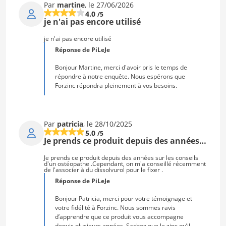
Par
martine
, le 27/06/2026
4.0
/5
je n'ai pas encore utilisé
je n'ai pas encore utilisé
Réponse de PiLeJe
Bonjour Martine, merci d'avoir pris le temps de
répondre à notre enquête. Nous espérons que
Forzinc répondra pleinement à vos besoins.
Par
patricia
, le 28/10/2025
5.0
/5
Je prends ce produit depuis des années…
Je prends ce produit depuis des années sur les conseils
d'un ostéopathe .Cependant, on m'a conseillé récemment
de l'associer à du dissolvurol pour le fixer .
Réponse de PiLeJe
Bonjour Patricia, merci pour votre témoignage et
votre fidélité à Forzinc. Nous sommes ravis
d’apprendre que ce produit vous accompagne
depuis plusieurs années. Sachez que le zinc qu’il