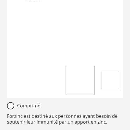
Item
Comprimé
1
of
Forzinc est destiné aux personnes ayant besoin de
soutenir leur immunité par un apport en zinc.
1