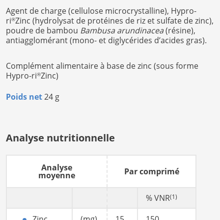
Agent de charge (cellulose microcrystalline), Hypro-
ri
Zinc (hydrolysat de protéines de riz et sulfate de zinc),
®
poudre de bambou
Bambusa arundinacea
(résine),
antiagglomérant (mono- et diglycérides d’acides gras).
Complément alimentaire à base de zinc (sous forme
Hypro-ri
Zinc)
®
Poids net
24 g
Analyse nutritionnelle
Analyse
Par comprimé
moyenne
% VNR
(1)
Zinc
(mg)
15
150