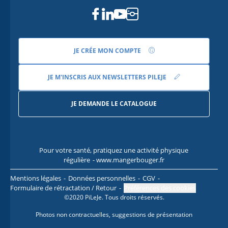
Facebook
Linkedin
Youtube
Instagram
JE CRÉE MON COMPTE
JE M'INSCRIS AUX NEWSLETTERS PILEJE
JE DEMANDE LE CATALOGUE
Pour votre santé, pratiquez une activité physique
Pour
régulière
- www.mangerbouger.fr
l
Mentions légales
Données personnelles
CGV
Formulaire de rétractation / Retour
Préférences des cookies
©2020 PiLeJe. Tous droits réservés.
Photos non contractuelles, suggestions de présentation