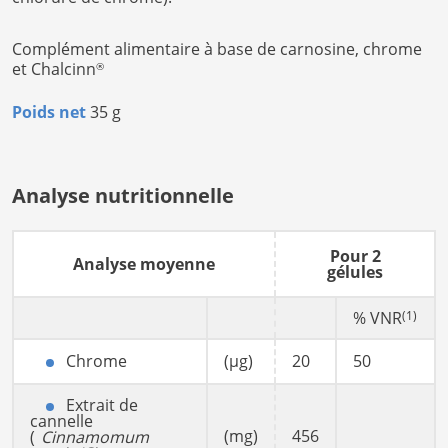
Complément alimentaire à base de carnosine, chrome
et Chalcinn
®
Poids net
35 g
Analyse nutritionnelle
Pour 2
Analyse moyenne
gélules
% VNR
(1)
Chrome
(µg)
20
50
Extrait de
cannelle
(mg)
456
(
Cinnamomum