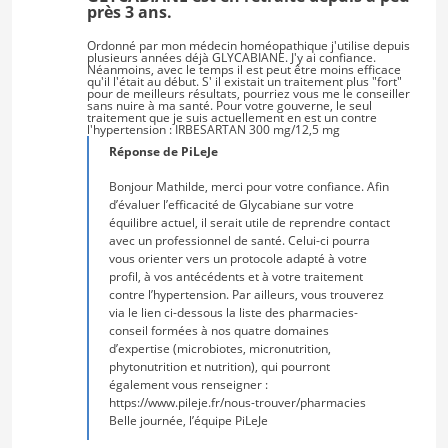
près 3 ans.
Ordonné par mon médecin homéopathique j'utilise depuis
plusieurs années déjà GLYCABIANE. J'y ai confiance.
Néanmoins, avec le temps il est peut être moins efficace
qu'il l'était au début. S' il existait un traitement plus "fort"
pour de meilleurs résultats, pourriez vous me le conseiller
sans nuire à ma santé. Pour votre gouverne, le seul
traitement que je suis actuellement en est un contre
l'hypertension : IRBESARTAN 300 mg/12,5 mg
Réponse de PiLeJe
Bonjour Mathilde, merci pour votre confiance. Afin
d’évaluer l’efficacité de Glycabiane sur votre
équilibre actuel, il serait utile de reprendre contact
avec un professionnel de santé. Celui-ci pourra
vous orienter vers un protocole adapté à votre
profil, à vos antécédents et à votre traitement
contre l’hypertension. Par ailleurs, vous trouverez
via le lien ci-dessous la liste des pharmacies-
conseil formées à nos quatre domaines
d’expertise (microbiotes, micronutrition,
phytonutrition et nutrition), qui pourront
également vous renseigner :
https://www.pileje.fr/nous-trouver/pharmacies
Belle journée, l’équipe PiLeJe