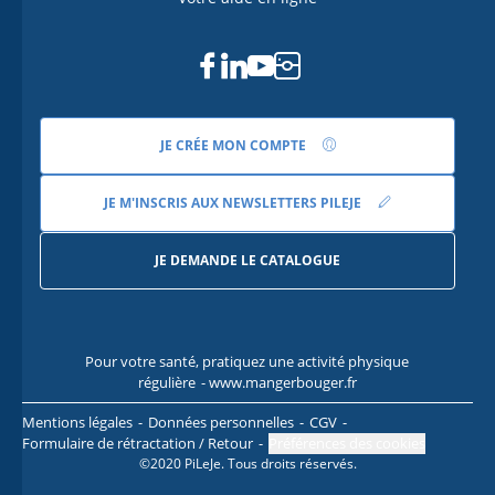
Facebook
Linkedin
Youtube
Instagram
JE CRÉE MON COMPTE
JE M'INSCRIS AUX NEWSLETTERS PILEJE
JE DEMANDE LE CATALOGUE
Pour votre santé, pratiquez une activité physique
Pour
régulière
- www.mangerbouger.fr
l
Mentions légales
Données personnelles
CGV
Formulaire de rétractation / Retour
Préférences des cookies
©2020 PiLeJe. Tous droits réservés.