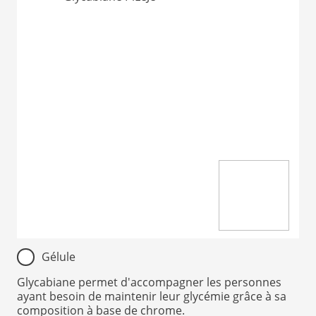
Item
Gélule
1
of
Glycabiane permet d'accompagner les personnes
ayant besoin de maintenir leur glycémie grâce à sa
1
composition à base de chrome.