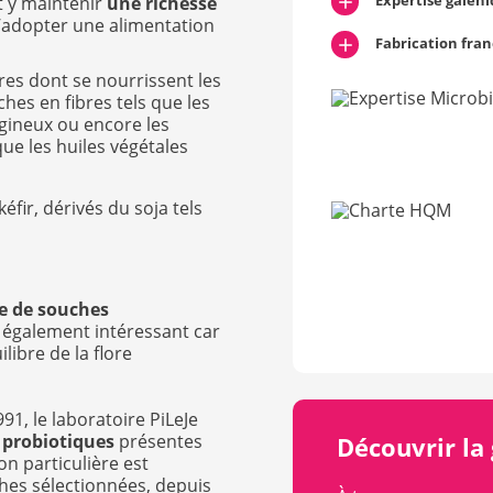
Expertise galén
et y maintenir
une richesse
 d’adopter une alimentation
Fabrication fran
ires dont se nourrissent les
ches en fibres tels que les
agineux ou encore les
que les huiles végétales
éfir, dérivés du soja tels
e de souches
 également intéressant car
libre de la flore
1, le laboratoire PiLeJe
 probiotiques
présentes
Découvrir la
n particulière est
es sélectionnées, depuis