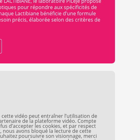
 LACTIBIANE, le laboratoire PiLeJe propose
otiques pour répondre aux spécificités de
haque Lactibiane bénéficie d’une formule
soin précis, élaborée selon des critères de
cette vidéo peut entraîner l’utilisation de
partenaire de la plateforme vidéo. Compte
fus d’accepter les cookies, et par respect
, nous avons bloqué la lecture de cette
ouhaitez poursuivre son visionnage, merci