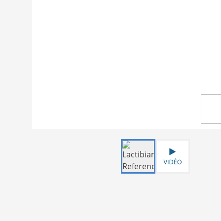
Item
1
of
2