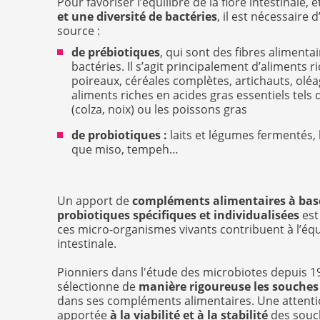
Pour favoriser l’équilibre de la flore intestinale, 
et une diversité de bactéries
, il est nécessaire
source :
de prébiotiques
, qui sont des fibres alimenta
bactéries. Il s’agit principalement d’aliments ri
poireaux, céréales complètes, artichauts, olé
aliments riches en acides gras essentiels tels 
(colza, noix) ou les poissons gras
de probiotiques :
laits et légumes fermentés, k
que miso, tempeh…
Un apport de
compléments alimentaires à bas
probiotiques spécifiques et individualisées
est
ces micro-organismes vivants contribuent à l’équi
intestinale.
Pionniers dans l'étude des microbiotes depuis 199
sélectionne de
manière rigoureuse les souches
dans ses compléments alimentaires. Une attentio
apportée
à la viabilité et à la stabilité
des souch