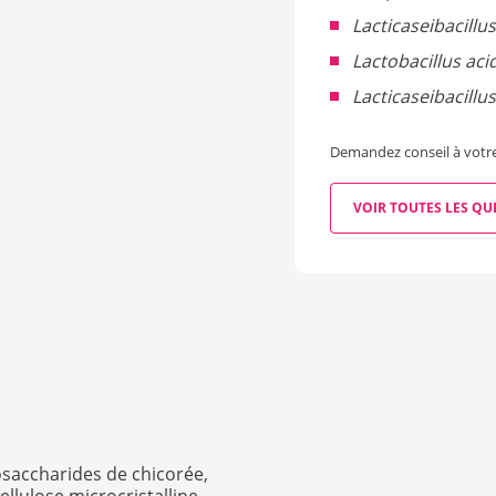
Lacticaseibacill
Lactobacillus aci
Lacticaseibacillu
Demandez conseil à votre
VOIR TOUTES LES QU
osaccharides de chicorée,