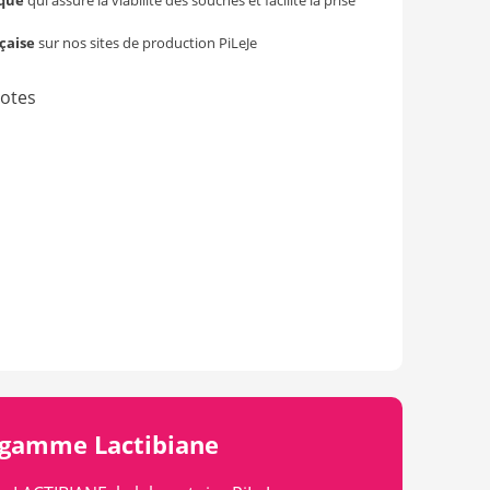
ique
qui assure la viabilité des souches et facilite la prise
çaise
sur nos sites de production PiLeJe
 gamme Lactibiane