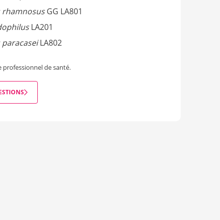
us rhamnosus
GG LA801
dophilus
LA201
s paracasei
LA802
 professionnel de santé.
ESTIONS