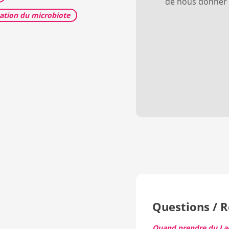
de nous donner v
tion du microbiote
Questions / 
Quand prendre du Lac