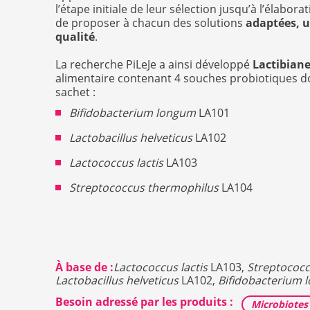
l’étape initiale de leur sélection jusqu’à l’élaborat
de proposer à chacun des solutions
adaptées, u
qualité
.
La recherche PiLeJe a ainsi développé
Lactibian
alimentaire contenant 4 souches probiotiques do
sachet :
Bifidobacterium longum
LA101
Lactobacillus helveticus
LA102
Lactococcus lactis
LA103
Streptococcus thermophilus
LA104
À base de :
Lactococcus lactis
LA103,
Streptococ
Lactobacillus helveticus
LA102,
Bifidobacterium
Besoin adressé par les produits :
Microbiotes