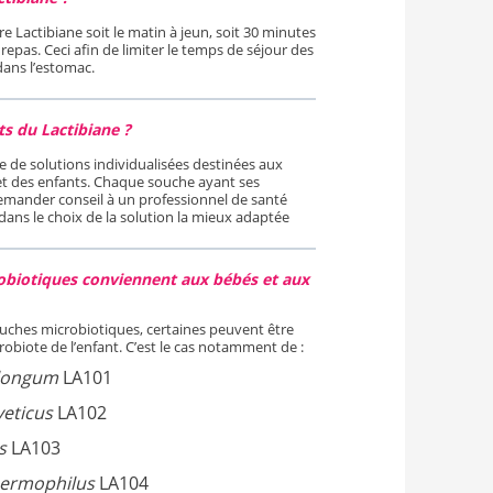
re Lactibiane soit le matin à jeun, soit 30 minutes
repas. Ceci afin de limiter le temps de séjour des
ans l’estomac.
ts du Lactibiane ?
 de solutions individualisées destinées aux
et des enfants. Chaque souche ayant ses
demander conseil à un professionnel de santé
ns le choix de la solution la mieux adaptée
obiotiques conviennent aux bébés et aux
ches microbiotiques, certaines peuvent être
robiote de l’enfant. C’est le cas notamment de :
 longum
LA101
veticus
LA102
s
LA103
hermophilus
LA104