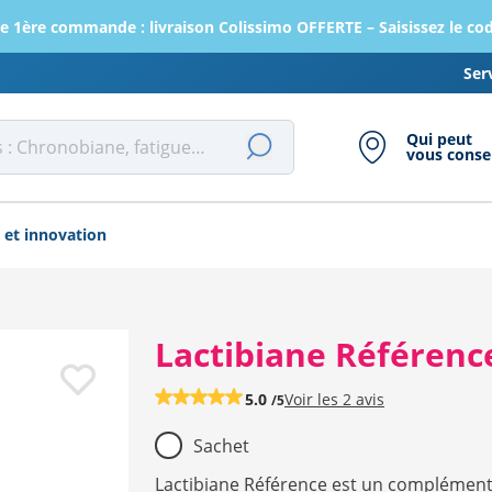
e 1ère commande : livraison Colissimo OFFERTE – Saisissez le c
Ser
Qui peut
vous consei
 et innovation
Lactibiane Référence
5.0
Voir les
2 avis
/5
Sachet
Lactibiane Référence est un complément 