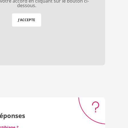
otre accord en cliquant sur le bouton ci-
dessous.
J'ACCEPTE
Réponses
tibiane ?