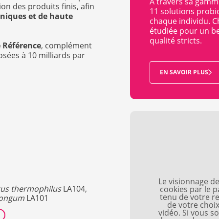
À travers sa gamme
ion des produits finis, afin
11 solutions probi
niques et de haute
chaque individu. C
étudiée pour un be
qualité stricts.
e Référence
, complément
sées à 10 milliards par
EN SAVOIR PLUS
Le visionnage de 
cus thermophilus
LA104,
cookies par le 
tenu de votre re
 longum
LA101
de votre choix
vidéo. Si vous s