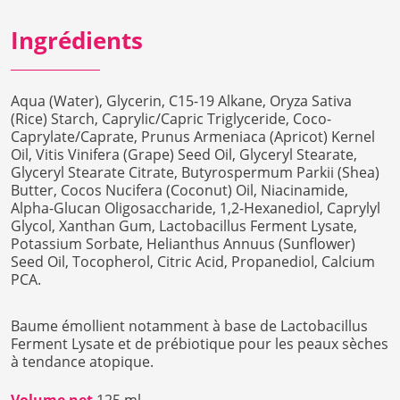
Ingrédients
Aqua (Water), Glycerin, C15-19 Alkane, Oryza Sativa
(Rice) Starch, Caprylic/Capric Triglyceride, Coco-
Caprylate/Caprate, Prunus Armeniaca (Apricot) Kernel
Oil, Vitis Vinifera (Grape) Seed Oil, Glyceryl Stearate,
Glyceryl Stearate Citrate, Butyrospermum Parkii (Shea)
Butter, Cocos Nucifera (Coconut) Oil, Niacinamide,
Alpha-Glucan Oligosaccharide, 1,2-Hexanediol, Caprylyl
Glycol, Xanthan Gum, Lactobacillus Ferment Lysate,
Potassium Sorbate, Helianthus Annuus (Sunflower)
Seed Oil, Tocopherol, Citric Acid, Propanediol, Calcium
PCA.
Baume émollient notamment à base de Lactobacillus
Ferment Lysate et de prébiotique pour les peaux sèches
à tendance atopique.
Volume net
125 ml