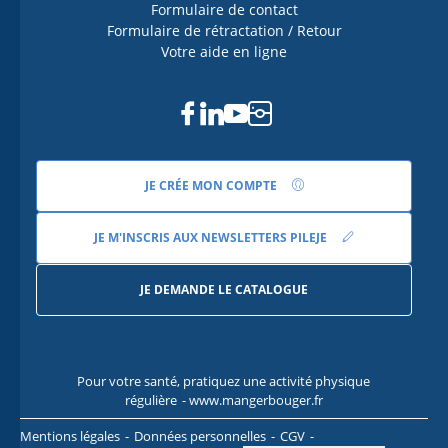
Formulaire de contact
Formulaire de rétractation / Retour
Votre aide en ligne
Facebook
Linkedin
Youtube
Instagram
JE CRÉE MON COMPTE
JE M'INSCRIS AUX NEWSLETTERS PILEJE
JE DEMANDE LE CATALOGUE
Pour votre santé, pratiquez une activité physique
Pour
régulière
- www.mangerbouger.fr
l
Mentions légales
Données personnelles
CGV