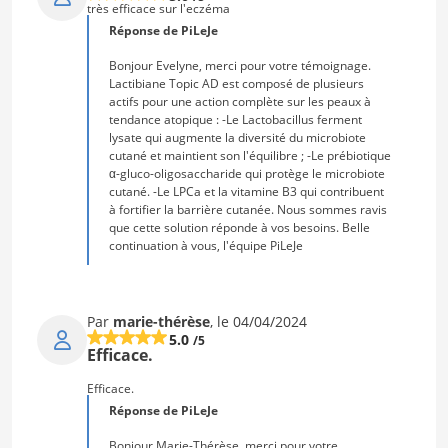
très efficace sur l'eczéma
Réponse de PiLeJe
Bonjour Evelyne, merci pour votre témoignage.
Lactibiane Topic AD est composé de plusieurs
actifs pour une action complète sur les peaux à
tendance atopique : -Le Lactobacillus ferment
lysate qui augmente la diversité du microbiote
cutané et maintient son l'équilibre ; -Le prébiotique
α-gluco-oligosaccharide qui protège le microbiote
cutané. -Le LPCa et la vitamine B3 qui contribuent
à fortifier la barrière cutanée. Nous sommes ravis
que cette solution réponde à vos besoins. Belle
continuation à vous, l'équipe PiLeJe
Par
marie-thérèse
, le 04/04/2024
5.0
/5
Efficace.
Efficace.
Réponse de PiLeJe
Bonjour Marie-Thérèse, merci pour votre