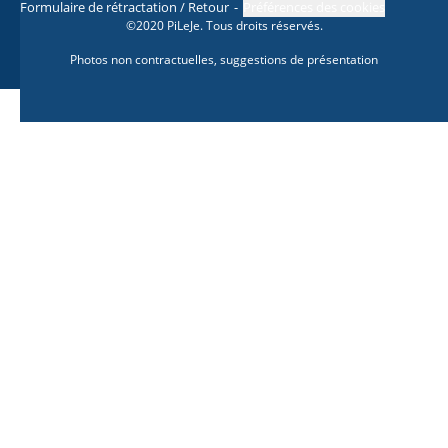
Formulaire de rétractation / Retour
Préférences des cookies
©2020 PiLeJe. Tous droits réservés.
Photos non contractuelles, suggestions de présentation