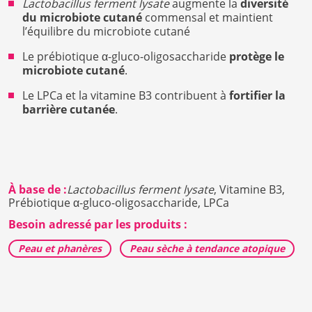
Lactobacillus ferment lysate
augmente la
diversité
du microbiote cutané
commensal et maintient
l’équilibre du microbiote cutané
Le prébiotique α-gluco-oligosaccharide
protège le
microbiote cutané
.
Le LPCa et la vitamine B3 contribuent à
fortifier la
barrière cutanée
.
À base de :
Lactobacillus ferment lysate
,
Vitamine B3,
Prébiotique α-gluco-oligosaccharide,
LPCa
Besoin adressé par les produits :
Peau et phanères
Peau sèche à tendance atopique