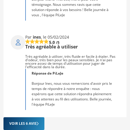
témoignage. Nous sommes ravis que cette
solution réponde à vos besoins ! Belle journée à
vous , l'équipe PiLeJe
Par
ines
, le 05/02/2024
5.0
/5
Très agréable à utiliser
Très agréable à utiliser, très fluide er facile à étaler. Pas
d'odeur, très bien pour les peaux sensibles. Je n'ai pas
encore assez de temps d'utilisation pour juger de
l'efficacité dans la durée.
Réponse de PiLeJe
Bonjour Ines, nous vous remercions d'avoir pris le
temps de répondre à notre enquête : nous
espérons que cette solution répondra pleinement
à vos attentes au fil des utilisations. Belle journée,
l'équipe PiLeJe
VOIR LES 6 AVIS