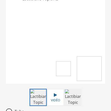
Item
1
of
3