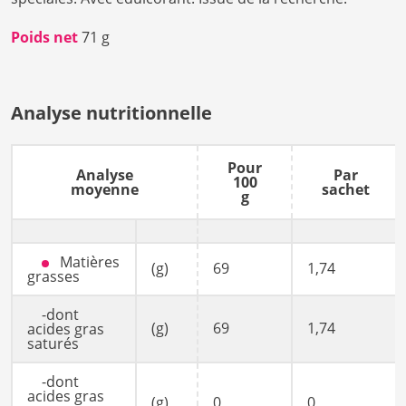
Poids net
71 g
Analyse nutritionnelle
Pour
Analyse
Par
100
moyenne
sachet
g
Matières
(g)
69
1,74
grasses
-dont
(g)
69
1,74
acides gras
saturés
-dont
acides gras
(g)
0
0