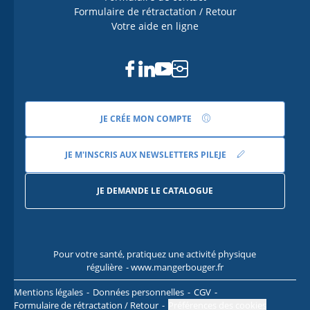
Formulaire de rétractation / Retour
Votre aide en ligne
Facebook
Linkedin
Youtube
Instagram
JE CRÉE MON COMPTE
JE M'INSCRIS AUX NEWSLETTERS PILEJE
JE DEMANDE LE CATALOGUE
Pour votre santé, pratiquez une activité physique
Pour
régulière
- www.mangerbouger.fr
l
Mentions légales
Données personnelles
CGV
Formulaire de rétractation / Retour
Préférences des cookies