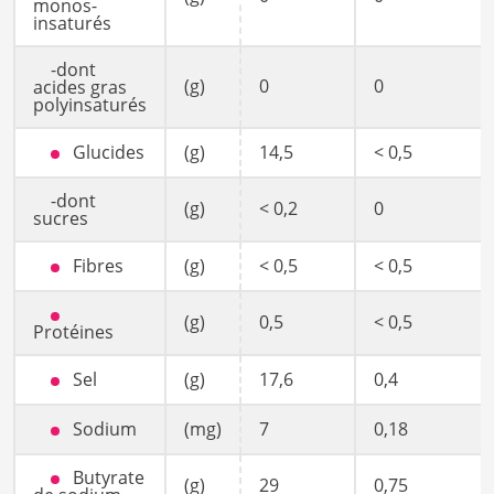
monos-
insaturés
-dont
(g)
0
0
acides gras
polyinsaturés
Glucides
(g)
14,5
< 0,5
-dont
(g)
< 0,2
0
sucres
Fibres
(g)
< 0,5
< 0,5
(g)
0,5
< 0,5
Protéines
Sel
(g)
17,6
0,4
Sodium
(mg)
7
0,18
Butyrate
(g)
29
0,75