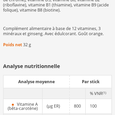
(riboflavine), vitamine B1 (thiamine), vitamine B9 (acide
folique), vitamine B8 (biotine).
Complément alimentaire à base de 12 vitamines, 3
minéraux et ginseng. Avec édulcorant. Goût orange.
Poids net
32 g
Analyse nutritionnelle
Analyse moyenne
Par stick
% VNR
(1)
Vitamine A
(µg ER)
800
100
(bêta-carotène)