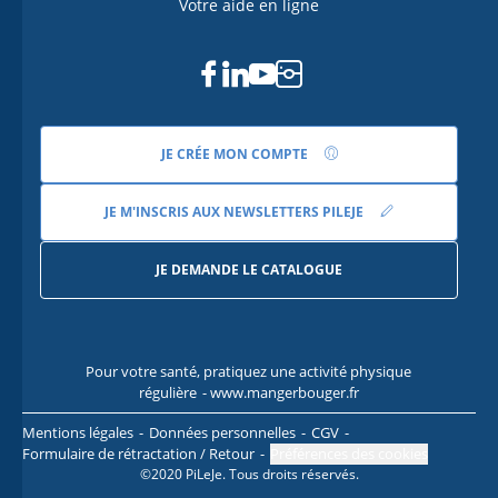
Votre aide en ligne
Facebook
Linkedin
Youtube
Instagram
JE CRÉE MON COMPTE
JE M'INSCRIS AUX NEWSLETTERS PILEJE
JE DEMANDE LE CATALOGUE
Pour votre santé, pratiquez une activité physique
Pour
régulière
- www.mangerbouger.fr
l
Mentions légales
Données personnelles
CGV
Formulaire de rétractation / Retour
Préférences des cookies
©2020 PiLeJe. Tous droits réservés.