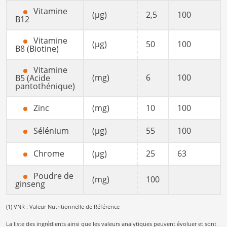
Vitamine
(µg)
2,5
100
B12
Vitamine
(µg)
50
100
B8 (Biotine)
Vitamine
(mg)
6
100
B5 (Acide
pantothénique)
Zinc
(mg)
10
100
Sélénium
(µg)
55
100
Chrome
(µg)
25
63
Poudre de
(mg)
100
ginseng
(1) VNR : Valeur Nutritionnelle de Référence
La liste des ingrédients ainsi que les valeurs analytiques peuvent évoluer et sont