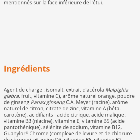
mentionnés sur la face inférieure de l'étui.
Ingrédients
Agent de charge : isomalt, extrait d’acérola
Malpighia
glabra,
fruit, vitamine C), arôme naturel orange, poudre
de ginseng
Panax ginseng
C.A. Meyer (racine), arôme
naturel de citron, citrate de zinc, vitamine A (béta-
carotène), acidifiants : acide citrique, acide malique ;
vitamine B3 (niacine), vitamine E, vitamine B5 (acide
pantothénique), sélénite de sodium, vitamine B12,
Guanylor
Chrome (complexe de levure et de chlorure
®
de chrome), vitamine D3, vitamine B6, vitamine B2