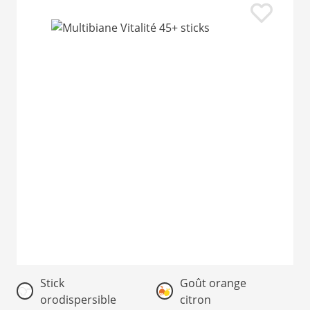
Item
Stick
Goût orange
1
orodispersible
citron
of