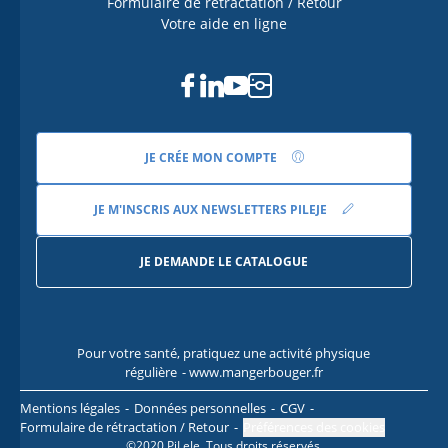
Formulaire de rétractation / Retour
Votre aide en ligne
Facebook
Linkedin
Youtube
Instagram
JE CRÉE MON COMPTE
JE M'INSCRIS AUX NEWSLETTERS PILEJE
JE DEMANDE LE CATALOGUE
Pour votre santé, pratiquez une activité physique
Pour
régulière
- www.mangerbouger.fr
l
Mentions légales
Données personnelles
CGV
Formulaire de rétractation / Retour
Préférences des cookies
©2020 PiLeJe. Tous droits réservés.