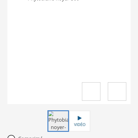
Item
1
of
2