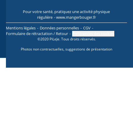
Pour votre santé, pratiquez une activité physique
Pour
régulière
- www.mangerbouger.fr
l
Mentions légales
Données personnelles
CGV
Formulaire de rétractation / Retour
Préférences des cookies
©2020 PiLeJe. Tous droits réservés.
Photos non contractuelles, suggestions de présentation