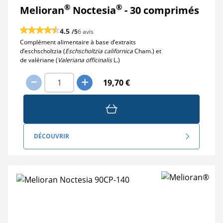
®
®
Melioran
Noctesia
- 30 comprimés
4.5
/5
6 avis
Complément alimentaire à base d’extraits
d’eschscholtzia (
Eschscholtzia californica
Cham.) et
de valériane (
Valeriana officinalis
L.)
19,70 €
DÉCOUVRIR