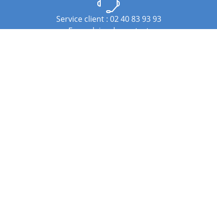
Service client : 02 40 83 93 93
Formulaire de contact
Paiement en
ligne sécurisé
Avis client