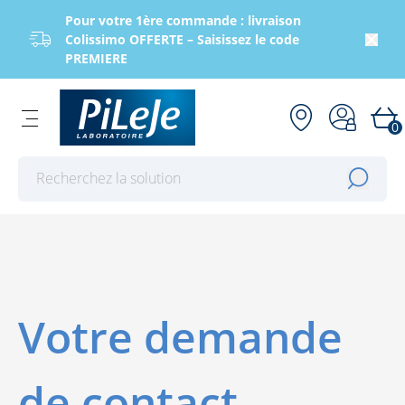
Pour votre 1ère commande : livraison
Colissimo OFFERTE – Saisissez le code
PREMIERE
0
Effectuer une recherche
Votre demande
de contact