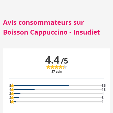
Avis consommateurs sur
Boisson Cappuccino - Insudiet
4.4
/5
57 avis
5
36
4
13
3
4
2
3
1
1