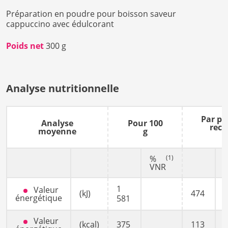
Préparation en poudre pour boisson saveur
cappuccino avec édulcorant
Poids net
300 g
Analyse nutritionnelle
Par po
Analyse
Pour 100
reco
moyenne
g
%
(1)
VNR
1
Valeur
(kJ)
474
énergétique
581
Valeur
(kcal)
375
113