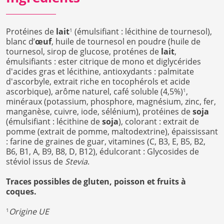
Protéines de
lait
(émulsifiant : lécithine de tournesol),
1
blanc d’
œuf
, huile de tournesol en poudre (huile de
tournesol, sirop de glucose, proténes de
lait
,
émulsifiants : ester citrique de mono et diglycérides
d'acides gras et lécithine, antioxydants : palmitate
d'ascorbyle, extrait riche en tocophérols et acide
ascorbique), arôme naturel, café soluble (4,5%)
,
1
minéraux (potassium, phosphore, magnésium, zinc, fer,
manganèse, cuivre, iode, sélénium), protéines de
soja
(émulsifiant : lécithine de
soja
), colorant : extrait de
pomme (extrait de pomme, maltodextrine), épaississant
: farine de graines de guar, vitamines (C, B3, E, B5, B2,
B6, B1, A, B9, B8, D, B12), édulcorant : Glycosides de
stéviol issus de
Stevia
.
Traces possibles de gluten, poisson et fruits à
coques.
Origine UE
1