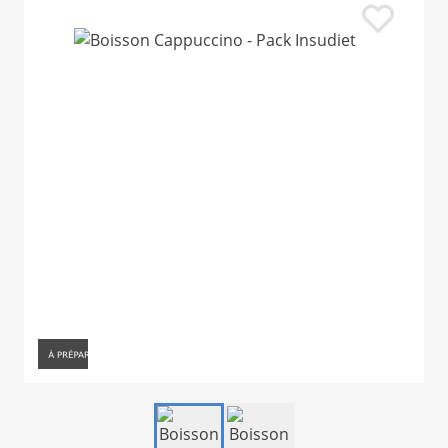
Item
1
of