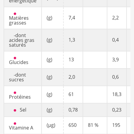
énergétique
(g)
7,4
2,2
Matières
grasses
-dont
(g)
1,3
0,4
acides gras
saturés
(g)
13
3,9
Glucides
-dont
(g)
2,0
0,6
sucres
(g)
61
18,3
Protéines
Sel
(g)
0,78
0,23
(µg)
650
81 %
195
Vitamine A