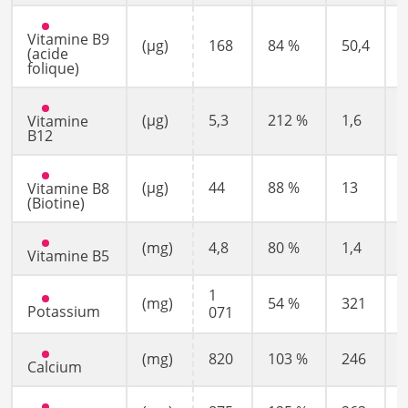
Vitamine B9
(µg)
168
84 %
50,4
(acide
folique)
(µg)
5,3
212 %
1,6
Vitamine
B12
(µg)
44
88 %
13
Vitamine B8
(Biotine)
(mg)
4,8
80 %
1,4
Vitamine B5
1
(mg)
54 %
321
Potassium
071
(mg)
820
103 %
246
Calcium