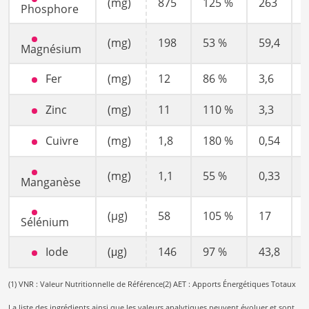
(mg)
875
125 %
263
Phosphore
(mg)
198
53 %
59,4
Magnésium
Fer
(mg)
12
86 %
3,6
Zinc
(mg)
11
110 %
3,3
Cuivre
(mg)
1,8
180 %
0,54
(mg)
1,1
55 %
0,33
Manganèse
(µg)
58
105 %
17
Sélénium
Iode
(μg)
146
97 %
43,8
(1) VNR : Valeur Nutritionnelle de Référence
(2) AET : Apports Énergétiques Totaux
La liste des ingrédients ainsi que les valeurs analytiques peuvent évoluer et sont