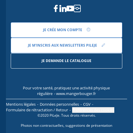
Facebook
Linkedin
Youtube
Instagram
JE CRÉE MON COMPTE
JE M'INSCRIS AUX NEWSLETTERS PILEJE
JE DEMANDE LE CATALOGUE
Pour votre santé, pratiquez une activité physique
Pour
régulière
- www.mangerbouger.fr
l
Mentions légales
Données personnelles
CGV
Formulaire de rétractation / Retour
Préférences des cookies
©2020 PiLeJe. Tous droits réservés.
Photos non contractuelles, suggestions de présentation