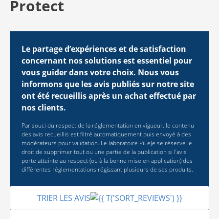
Protect
Le partage d’expériences et de satisfaction
concernant nos solutions est essentiel pour
vous guider dans votre choix. Nous vous
informons que les avis publiés sur notre site
ont été recueillis après un achat effectué par
nos clients.
Par souci du respect de la réglementation en vigueur, le contenu
des avis recueillis est filtré automatiquement puis envoyé à des
modérateurs pour validation. Le laboratoire PiLeJe se réserve le
droit de supprimer tout ou une partie de la publication si l’avis
porte atteinte au respect (ou à la bonne mise en application) des
différentes réglementations régissant plusieurs de ses produits.
TRIER LES AVIS