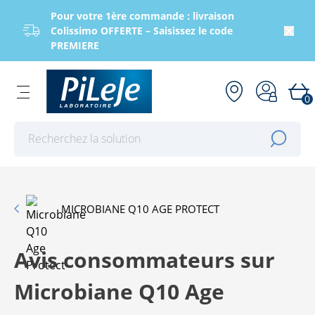
Pour votre 1ère commande : livraison
Colissimo OFFERTE – Saisissez le code
PREMIERE
0
Effectuer une recherche
MICROBIANE Q10 AGE PROTECT
Avis consommateurs sur
Microbiane Q10 Age