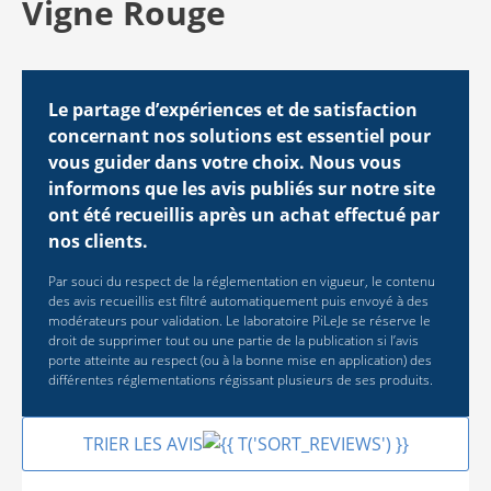
Vigne Rouge
Le partage d’expériences et de satisfaction
concernant nos solutions est essentiel pour
vous guider dans votre choix. Nous vous
informons que les avis publiés sur notre site
ont été recueillis après un achat effectué par
nos clients.
Par souci du respect de la réglementation en vigueur, le contenu
des avis recueillis est filtré automatiquement puis envoyé à des
modérateurs pour validation. Le laboratoire PiLeJe se réserve le
droit de supprimer tout ou une partie de la publication si l’avis
porte atteinte au respect (ou à la bonne mise en application) des
différentes réglementations régissant plusieurs de ses produits.
TRIER LES AVIS