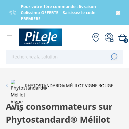
Pour votre 1ère commande : livraison
Colissimo OFFERTE – Saisissez le code
PREMIERE
0
Effectuer une recherche
PHYTOSTANDARD® MÉLILOT VIGNE ROUGE
Avis consommateurs sur
Phytostandard® Mélilot