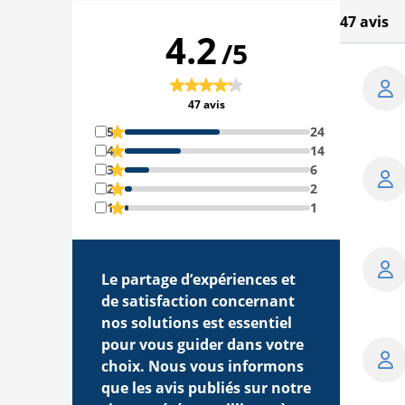
47 avis
4.2
/5
47 avis
5
24
4
14
3
6
2
2
1
1
Le partage d’expériences et
de satisfaction concernant
nos solutions est essentiel
pour vous guider dans votre
choix. Nous vous informons
que les avis publiés sur notre