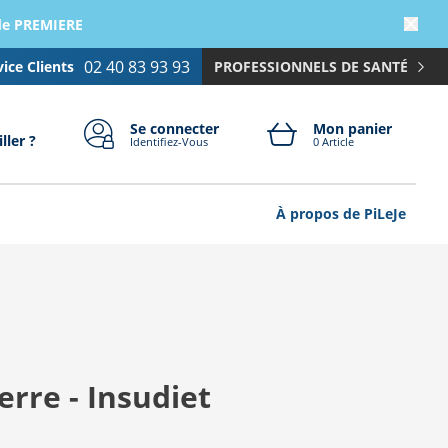
ode PREMIERE
02 40 83 93 93
vice Clients
PROFESSIONNELS DE SANTÉ
Se connecter
Mon panier
ller ?
Identifiez-Vous
0 Article
À propos de PiLeJe
rre - Insudiet