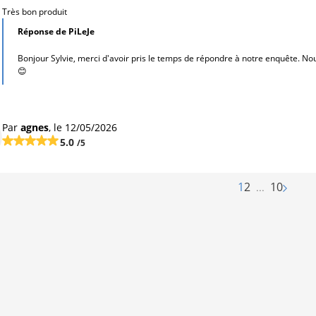
Très bon produit
Réponse de PiLeJe
Bonjour Sylvie, merci d'avoir pris le temps de répondre à notre enquête. N
😊
Par
agnes
, le 12/05/2026
5.0
/5
1
2
...
10
Suivan