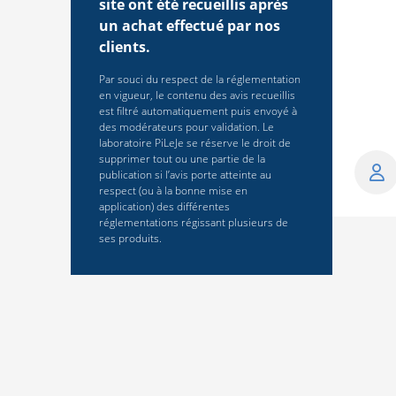
site ont été recueillis après
un achat effectué par nos
clients.
Par souci du respect de la réglementation
en vigueur, le contenu des avis recueillis
est filtré automatiquement puis envoyé à
des modérateurs pour validation. Le
laboratoire PiLeJe se réserve le droit de
supprimer tout ou une partie de la
publication si l’avis porte atteinte au
respect (ou à la bonne mise en
application) des différentes
réglementations régissant plusieurs de
ses produits.