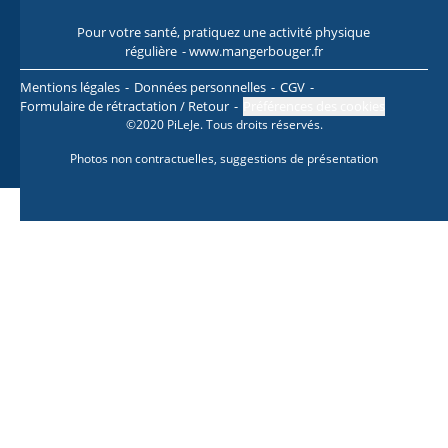
Pour votre santé, pratiquez une activité physique
Pour
régulière
- www.mangerbouger.fr
l
Mentions légales
Données personnelles
CGV
Formulaire de rétractation / Retour
Préférences des cookies
©2020 PiLeJe. Tous droits réservés.
Photos non contractuelles, suggestions de présentation