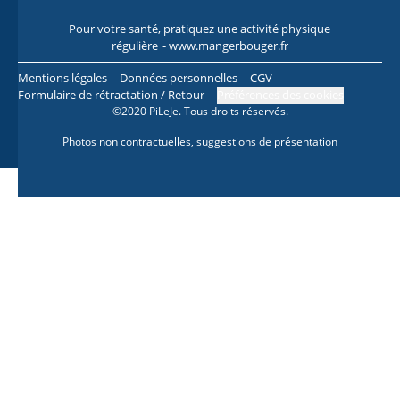
Pour votre santé, pratiquez une activité physique
Pour
régulière
- www.mangerbouger.fr
l
Mentions légales
Données personnelles
CGV
Formulaire de rétractation / Retour
Préférences des cookies
©2020 PiLeJe. Tous droits réservés.
Photos non contractuelles, suggestions de présentation