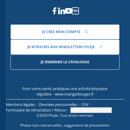
Facebook
Linkedin
Youtube
Instagram
JE CRÉE MON COMPTE
JE M'INSCRIS AUX NEWSLETTERS PILEJE
JE DEMANDE LE CATALOGUE
Pour votre santé, pratiquez une activité physique
Pour
régulière
- www.mangerbouger.fr
l
Mentions légales
Données personnelles
CGV
Formulaire de rétractation / Retour
Préférences des cookies
©2020 PiLeJe. Tous droits réservés.
Photos non contractuelles, suggestions de présentation